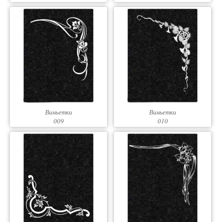
Виньетки
Виньетки
009
010