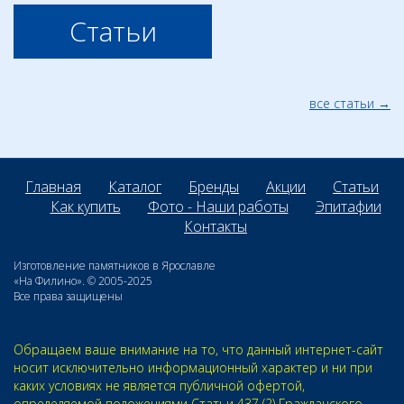
Статьи
все статьи
Главная
Каталог
Бренды
Акции
Статьи
Как купить
Фото - Наши работы
Эпитафии
Контакты
Изготовление памятников в Ярославле
«На Филино». © 2005-2025
Все права защищены
Обращаем ваше внимание на то, что данный интернет-сайт
носит исключительно информационный характер и ни при
каких условиях не является публичной офертой,
определяемой положениями Статьи 437 (2) Гражданского